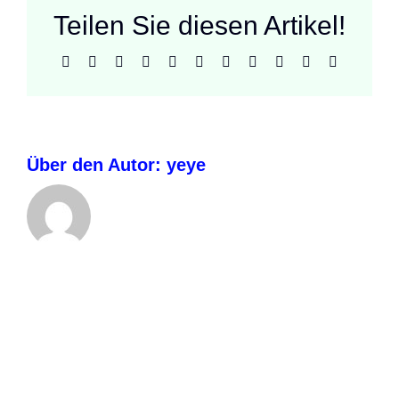
Teilen Sie diesen Artikel!
Facebook
X
Reddit
LinkedIn
WhatsApp
Telegram
Tumblr
Pinterest
Vk
Xing
E-
Mail
Über den Autor:
yeye