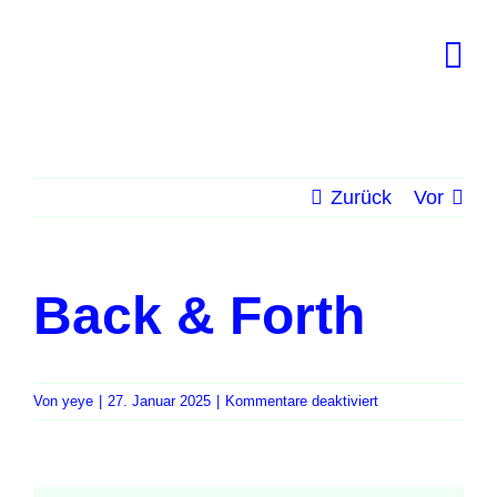
Zum
Inhalt
springen
Zurück
Vor
Back & Forth
für
Von
yeye
|
27. Januar 2025
|
Kommentare deaktiviert
Back
&
Forth