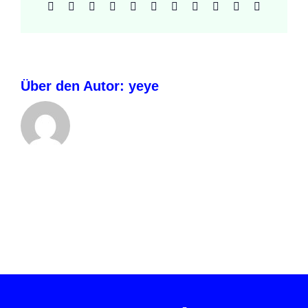
Facebook
X
Reddit
LinkedIn
WhatsApp
Telegram
Tumblr
Pinterest
Vk
Xing
E-
Mail
Über den Autor:
yeye