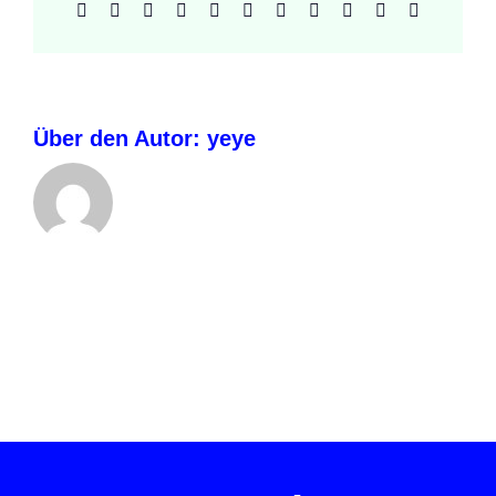
Facebook
X
Reddit
LinkedIn
WhatsApp
Telegram
Tumblr
Pinterest
Vk
Xing
E-
Mail
Über den Autor:
yeye