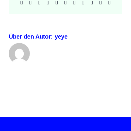
Facebook
X
Reddit
LinkedIn
WhatsApp
Telegram
Tumblr
Pinterest
Vk
Xing
E-
Mail
Über den Autor:
yeye