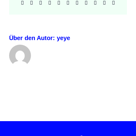
Facebook
X
Reddit
LinkedIn
WhatsApp
Telegram
Tumblr
Pinterest
Vk
Xing
E-
Mail
Über den Autor:
yeye