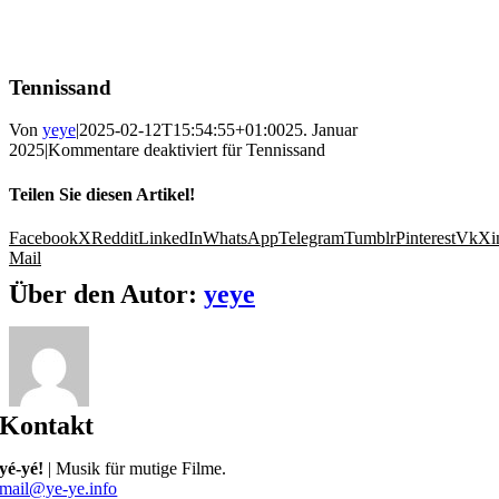
Tennissand
Von
yeye
|
2025-02-12T15:54:55+01:00
25. Januar
2025
|
Kommentare deaktiviert
für Tennissand
Teilen Sie diesen Artikel!
Facebook
X
Reddit
LinkedIn
WhatsApp
Telegram
Tumblr
Pinterest
Vk
Xi
Mail
Über den Autor:
yeye
Kontakt
yé-yé!
| Musik für mutige Filme.
mail@ye-ye.info