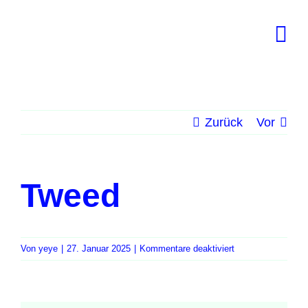
Zum
Inhalt
springen
Zurück
Vor
Tweed
für
Von
yeye
|
27. Januar 2025
|
Kommentare deaktiviert
Tweed