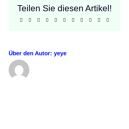
Teilen Sie diesen Artikel!
Facebook
X
Reddit
LinkedIn
WhatsApp
Telegram
Tumblr
Pinterest
Vk
Xing
E-
Mail
Über den Autor:
yeye