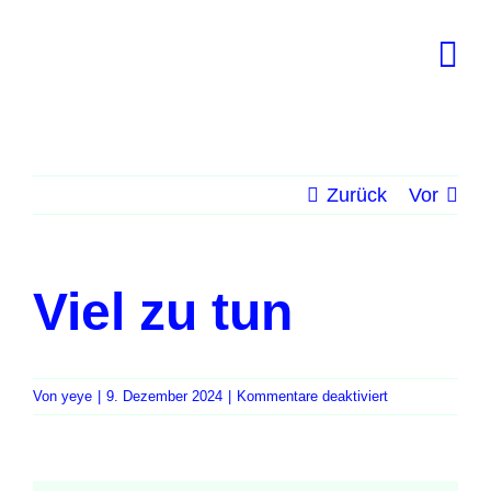
Zum
Inhalt
springen
Zurück
Vor
Viel zu tun
für
Von
yeye
|
9. Dezember 2024
|
Kommentare deaktiviert
Viel
zu
tun