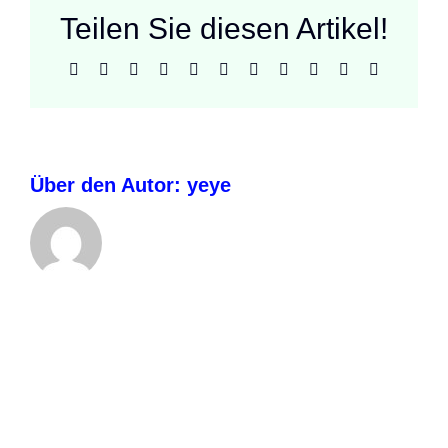
Teilen Sie diesen Artikel!
Facebook
X
Reddit
LinkedIn
WhatsApp
Telegram
Tumblr
Pinterest
Vk
Xing
E-
Mail
Über den Autor:
yeye