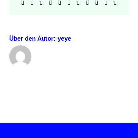
Facebook
X
Reddit
LinkedIn
WhatsApp
Telegram
Tumblr
Pinterest
Vk
Xing
E-
Mail
Über den Autor:
yeye