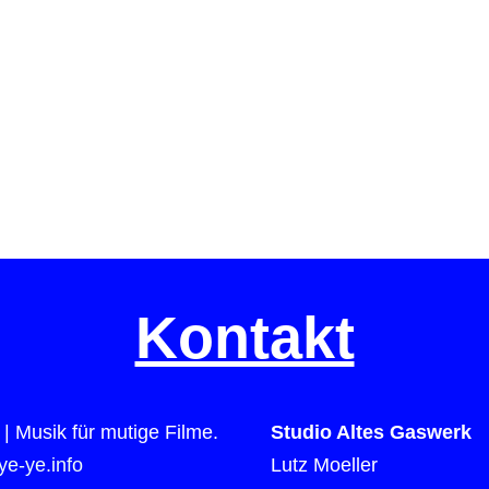
Kontakt
| Musik für mutige Filme.
Studio Altes Gaswerk
e-ye.info
Lutz Moeller