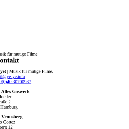
sik für mutige Filme.
ontakt
-yé!
| Musik für mutige Filme.
il@ye-ye.info
9(0)40.30700987
o Altes Gaswerk
oeller
raße 2
 Hamburg
o Venusberg
o Cortez
erg 12