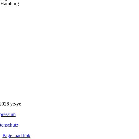
 Hamburg
2026 yé-yé!
pressum
tenschutz
Page load link