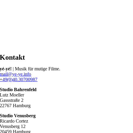
Kontakt
yé-yé!
| Musik für mutige Filme.
mail@ye-ye.info
+49(0)40.30700987
Studio Bahrenfeld
Lutz Moeller
Gassstraße 2
22767 Hamburg
Studio Venusberg
Ricardo Cortez
Venusberg 12
20459 Hamburg