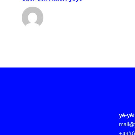
yé-yé!
mail@y
+49(0