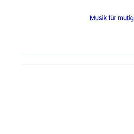
Zum
Inhalt
Musik für mutig
springen
Zeige
grösseres
Bild