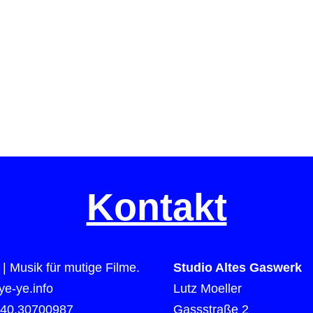
Kontakt
| Musik für mutige Filme.
Studio Altes Gaswerk
e-ye.info
Lutz Moeller
)40.30700987
Gassstraße 2