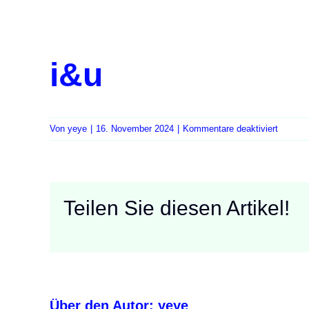
i&u
für
Von
yeye
|
16. November 2024
|
Kommentare deaktiviert
i&u
Teilen Sie diesen Artikel!
Über den Autor:
yeye