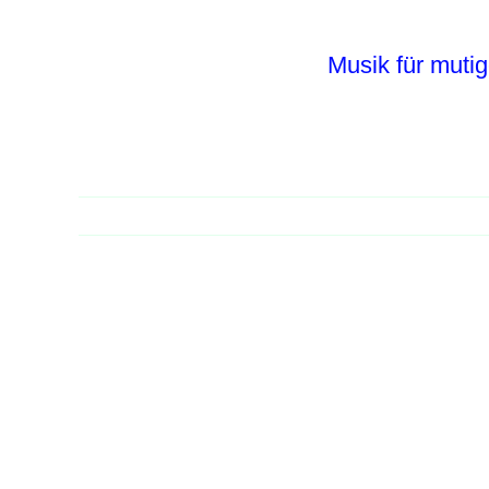
Zum
Inhalt
Musik für mutig
springen
Zeige
grösseres
Bild