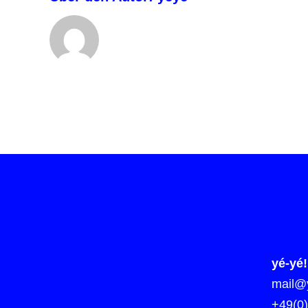
yé-yé!
mail@y
+49(0