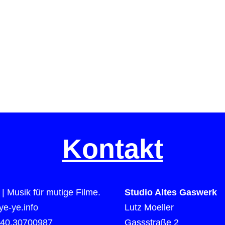
Kontakt
| Musik für mutige Filme.
Studio Altes Gaswerk
e-ye.info
Lutz Moeller
)40.30700987
Gassstraße 2