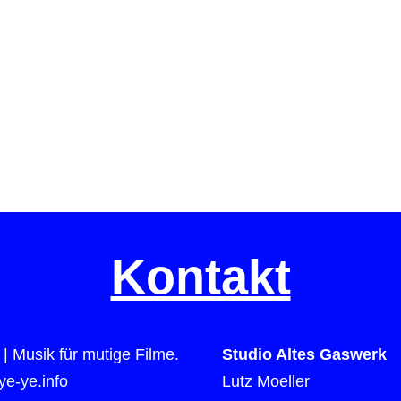
Kontakt
| Musik für mutige Filme.
Studio Altes Gaswerk
e-ye.info
Lutz Moeller