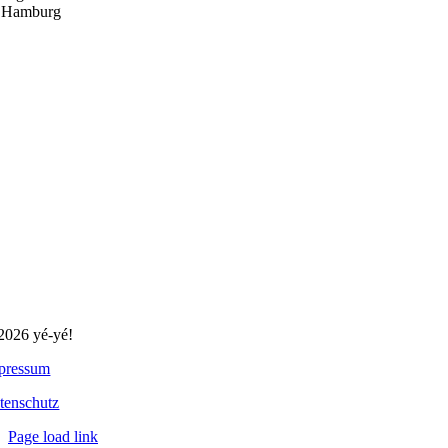
 Hamburg
2026 yé-yé!
pressum
tenschutz
Page load link