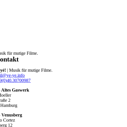
sik für mutige Filme.
ontakt
-yé!
| Musik für mutige Filme.
il@ye-ye.info
9(0)40.30700987
o Altes Gaswerk
oeller
raße 2
 Hamburg
o Venusberg
o Cortez
erg 12