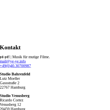
Kontakt
yé-yé!
| Musik für mutige Filme.
mail@ye-ye.info
+49(0)40.30700987
Studio Bahrenfeld
Lutz Moeller
Gassstraße 2
22767 Hamburg
Studio Venusberg
Ricardo Cortez
Venusberg 12
20459 Hamburg