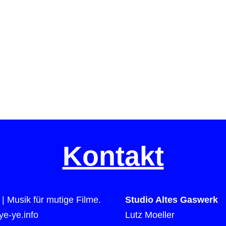
Kontakt
| Musik für mutige Filme.
Studio Altes Gaswerk
e-ye.info
Lutz Moeller