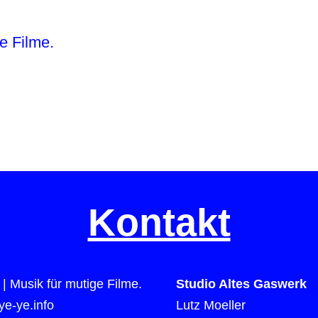
e Filme.
Kontakt
| Musik für mutige Filme.
Studio Altes Gaswerk
e-ye.info
Lutz Moeller