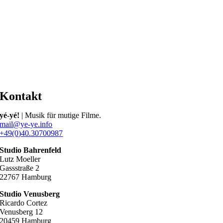
Kontakt
yé-yé!
| Musik für mutige Filme.
mail@ye-ye.info
+49(0)40.30700987
Studio Bahrenfeld
Lutz Moeller
Gassstraße 2
22767 Hamburg
Studio Venusberg
Ricardo Cortez
Venusberg 12
20459 Hamburg