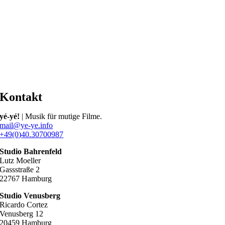
Kontakt
yé-yé!
| Musik für mutige Filme.
mail@ye-ye.info
+49(0)40.30700987
Studio Bahrenfeld
Lutz Moeller
Gassstraße 2
22767 Hamburg
Studio Venusberg
Ricardo Cortez
Venusberg 12
20459 Hamburg