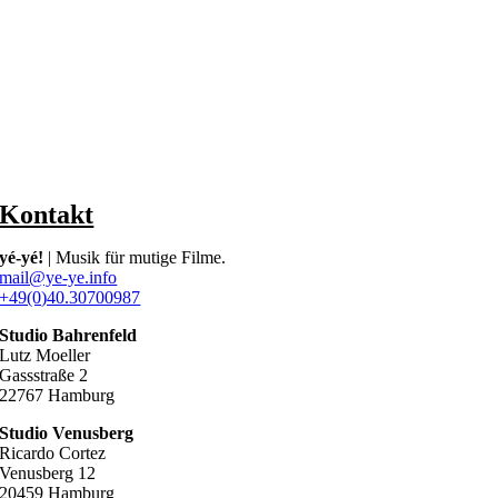
Kontakt
yé-yé!
| Musik für mutige Filme.
mail@ye-ye.info
+49(0)40.30700987
Studio Bahrenfeld
Lutz Moeller
Gassstraße 2
22767 Hamburg
Studio Venusberg
Ricardo Cortez
Venusberg 12
20459 Hamburg