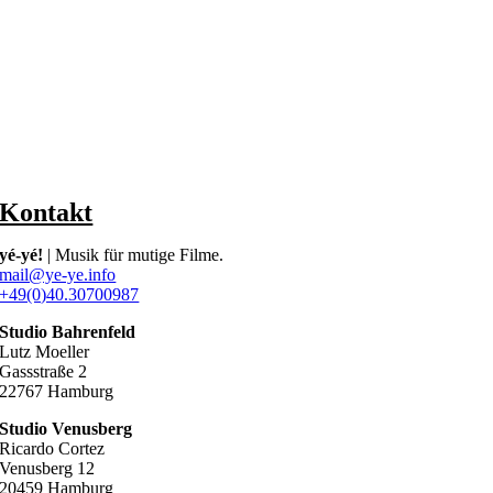
Kontakt
yé-yé!
| Musik für mutige Filme.
mail@ye-ye.info
+49(0)40.30700987
Studio Bahrenfeld
Lutz Moeller
Gassstraße 2
22767 Hamburg
Studio Venusberg
Ricardo Cortez
Venusberg 12
20459 Hamburg