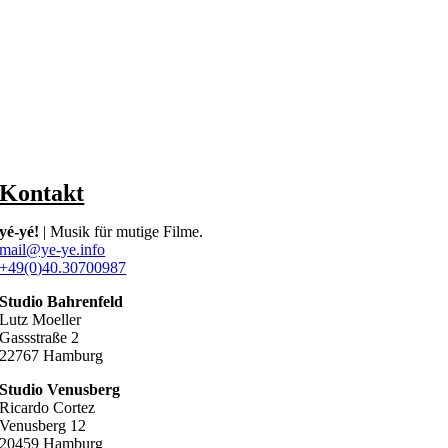
Kontakt
yé-yé!
| Musik für mutige Filme.
mail@ye-ye.info
+49(0)40.30700987
Studio Bahrenfeld
Lutz Moeller
Gassstraße 2
22767 Hamburg
Studio Venusberg
Ricardo Cortez
Venusberg 12
20459 Hamburg