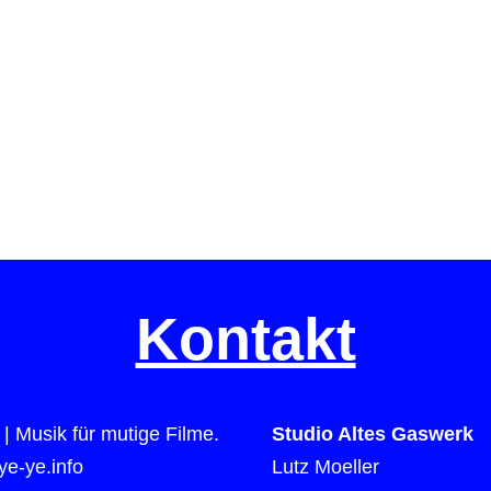
Kontakt
| Musik für mutige Filme.
Studio Altes Gaswerk
e-ye.info
Lutz Moeller