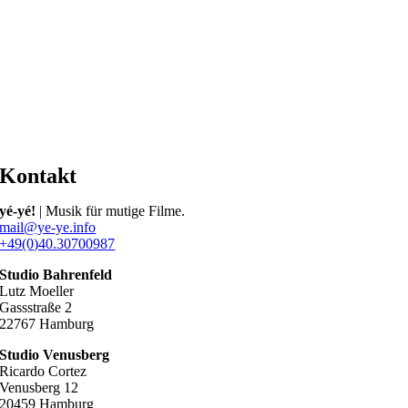
Kontakt
yé-yé!
| Musik für mutige Filme.
mail@ye-ye.info
+49(0)40.30700987
Studio Bahrenfeld
Lutz Moeller
Gassstraße 2
22767 Hamburg
Studio Venusberg
Ricardo Cortez
Venusberg 12
20459 Hamburg