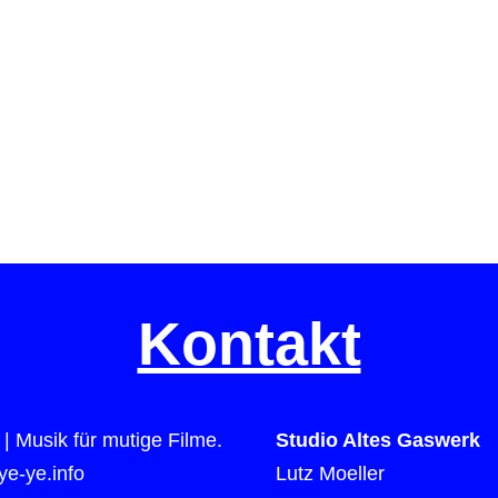
Kontakt
| Musik für mutige Filme.
Studio Altes Gaswerk
e-ye.info
Lutz Moeller