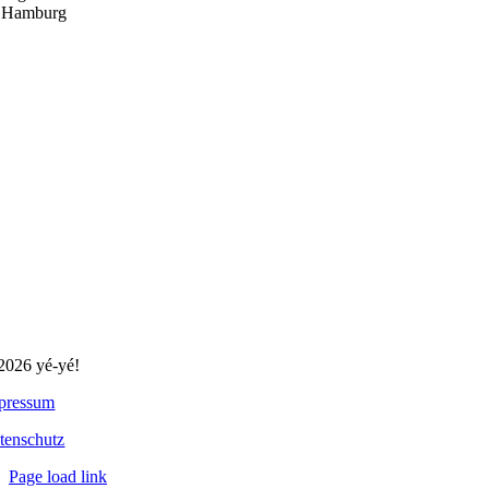
 Hamburg
2026 yé-yé!
pressum
tenschutz
Page load link