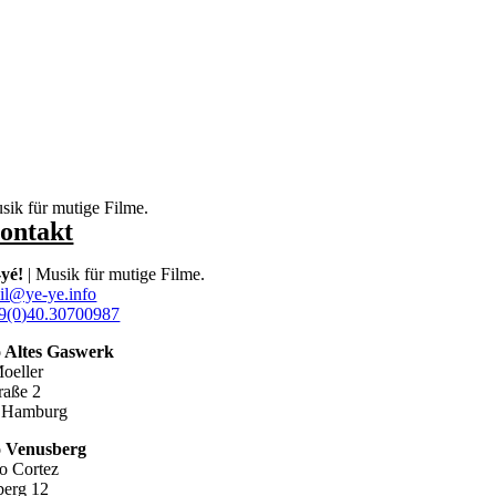
sik für mutige Filme.
ontakt
-yé!
| Musik für mutige Filme.
il@ye-ye.info
9(0)40.30700987
o Altes Gaswerk
oeller
raße 2
 Hamburg
o Venusberg
o Cortez
erg 12