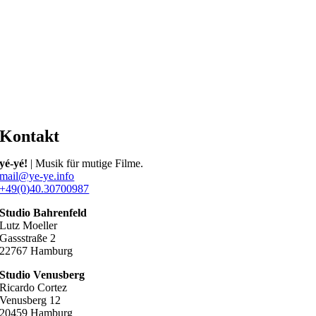
Kontakt
yé-yé!
| Musik für mutige Filme.
mail@ye-ye.info
+49(0)40.30700987
Studio Bahrenfeld
Lutz Moeller
Gassstraße 2
22767 Hamburg
Studio Venusberg
Ricardo Cortez
Venusberg 12
20459 Hamburg