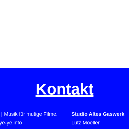
Kontakt
| Musik für mutige Filme.
Studio Altes Gaswerk
e-ye.info
Lutz Moeller