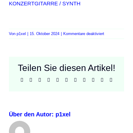
KONZERTGITARRE / SYNTH
für
Von
p1xel
|
15. Oktober 2024
|
Kommentare deaktiviert
Bacalhao
Teilen Sie diesen Artikel!
Facebook
X
Reddit
LinkedIn
WhatsApp
Telegram
Tumblr
Pinterest
Vk
Xing
E-
Mail
Über den Autor:
p1xel