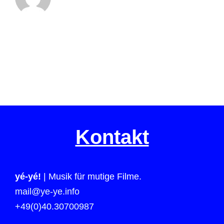
Kontakt
yé-yé!
| Musik für mutige Filme.
mail@ye-ye.info
+49(0)40.30700987