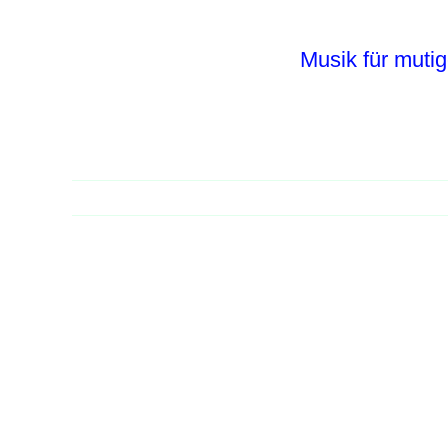
Zum
Inhalt
Musik für mutig
springen
Zeige
grösseres
Bild