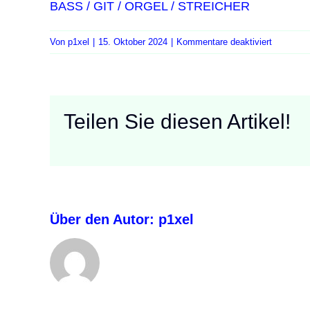
BASS / GIT / ORGEL / STREICHER
für
Von
p1xel
|
15. Oktober 2024
|
Kommentare deaktiviert
Kranitz
S2
F2/F3
Teilen Sie diesen Artikel!
Über den Autor:
p1xel