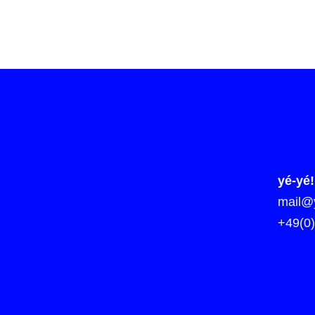
yé-yé!
mail@y
+49(0