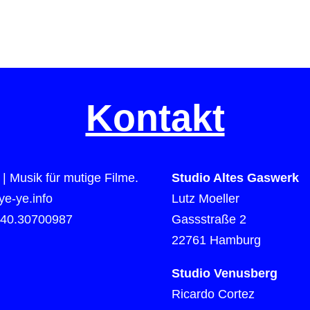
Kontakt
| Musik für mutige Filme.
Studio Altes Gaswerk
e-ye.info
Lutz Moeller
)40.30700987
Gassstraße 2
22761 Hamburg
Studio Venusberg
Ricardo Cortez