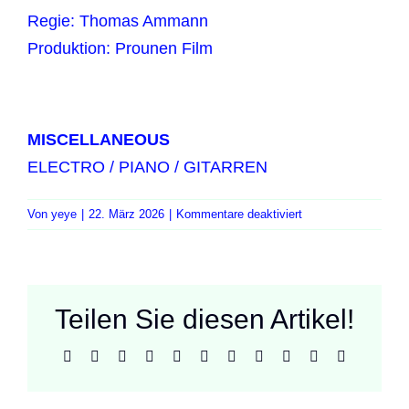
Regie: Thomas Ammann
Produktion: Prounen Film
MISCELLANEOUS
ELECTRO / PIANO / GITARREN
für
Von
yeye
|
22. März 2026
|
Kommentare deaktiviert
Le
Mans
–
das
Teilen Sie diesen Artikel!
härteste
Autorennen
der
Facebook
X
Reddit
LinkedIn
WhatsApp
Telegram
Tumblr
Pinterest
Vk
Xing
E-
Mail
Welt