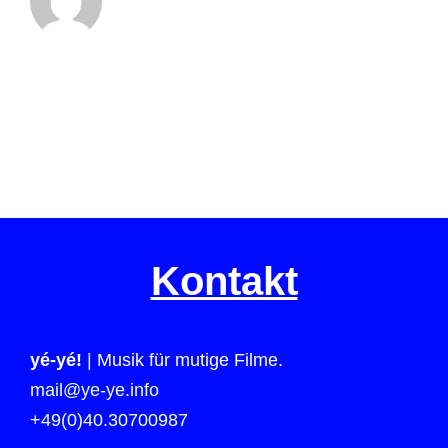
Kontakt
yé-yé!
| Musik für mutige Filme.
mail@ye-ye.info
+49(0)40.30700987