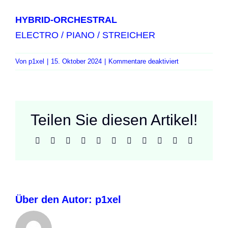
HYBRID-ORCHESTRAL
ELECTRO / PIANO / STREICHER
für
Von
p1xel
|
15. Oktober 2024
|
Kommentare deaktiviert
Schüsse
auf
dem
Petersplatz
Teilen Sie diesen Artikel!
Facebook
X
Reddit
LinkedIn
WhatsApp
Telegram
Tumblr
Pinterest
Vk
Xing
E-
Mail
Über den Autor:
p1xel