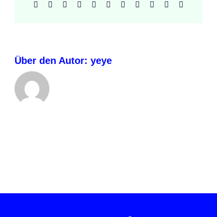
Facebook
X
Reddit
LinkedIn
WhatsApp
Telegram
Tumblr
Pinterest
Vk
Xing
E-
Mail
Über den Autor:
yeye