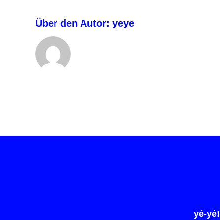
Über den Autor:
yeye
yé-yé!