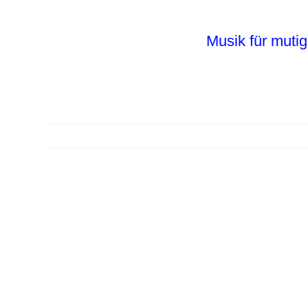
Zum
Inhalt
Musik für mutig
springen
Zeige
grösseres
Bild