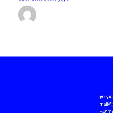
yé-yé!
mail@y
+49(0