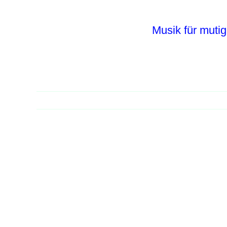
Zum
Inhalt
Musik für mutig
springen
Zeige
grösseres
Bild