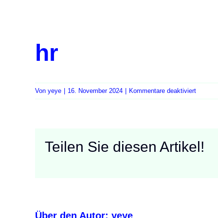
hr
für
Von
yeye
|
16. November 2024
|
Kommentare deaktiviert
hr
Teilen Sie diesen Artikel!
Über den Autor:
yeye