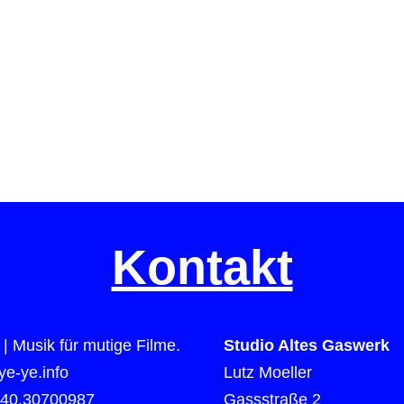
Kontakt
| Musik für mutige Filme.
Studio Altes Gaswerk
e-ye.info
Lutz Moeller
)40.30700987
Gassstraße 2