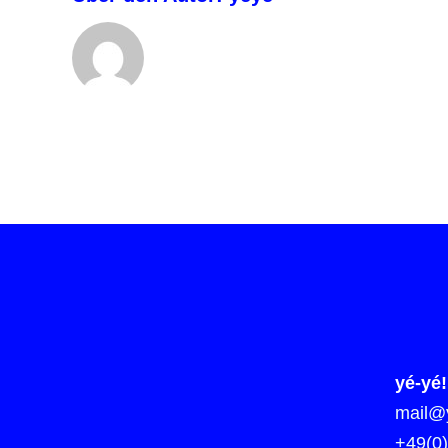
yé-yé!
mail@y
+49(0