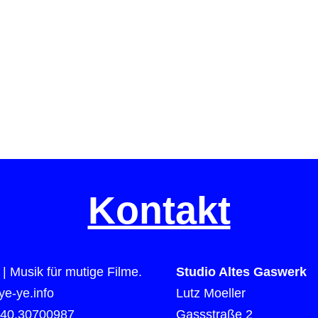
Kontakt
| Musik für mutige Filme.
Studio Altes Gaswerk
e-ye.info
Lutz Moeller
)40.30700987
Gassstraße 2