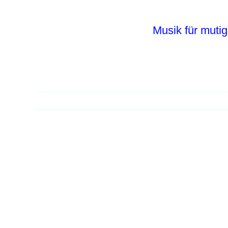
Zum
Inhalt
Musik für mutig
springen
Zeige
grösseres
Bild